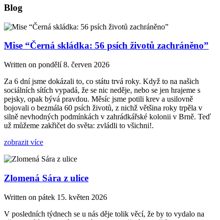
Blog
Mise “Černá skládka: 56 psích životů zachráněno”
Written on
pondělí 8. červen 2026
Za 6 dní jsme dokázali to, co státu trvá roky. Když to na našich
sociálních sítích vypadá, že se nic neděje, nebo se jen hrajeme s
pejsky, opak bývá pravdou. Měsíc jsme potili krev a usilovně
bojovali o bezmála 60 psích životů, z nichž většina roky trpěla v
silně nevhodných podmínkách v zahrádkářské kolonii v Brně. Teď
už můžeme zakřičet do světa: zvládli to všichni!.
zobrazit více
Zlomená Sára z ulice
Written on
pátek 15. květen 2026
V posledních týdnech se u nás děje tolik věcí, že by to vydalo na