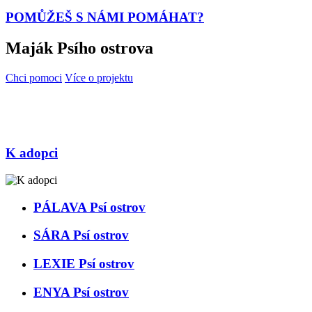
POMŮŽEŠ
S NÁMI POMÁHAT?
Maják Psího ostrova
Chci pomoci
Více o projektu
Nasaj atmosféru a rezervuj si palubní lístek na loď plnou dobrého
pocitu, plující ke Psímu ostrovu, protože společně s námi skutečně
měníš svět.
K adopci
PÁLAVA Psí ostrov
SÁRA Psí ostrov
LEXIE Psí ostrov
ENYA Psí ostrov