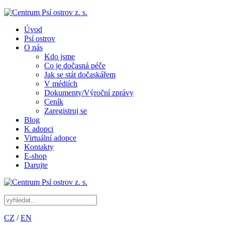
Úvod
Psí ostrov
O nás
Kdo jsme
Co je dočasná péče
Jak se stát dočaskářem
V médiích
Dokumenty/Výroční zprávy
Ceník
Zaregistruj se
Blog
K adopci
Virtuální adopce
Kontakty
E-shop
Darujte
CZ
/
EN