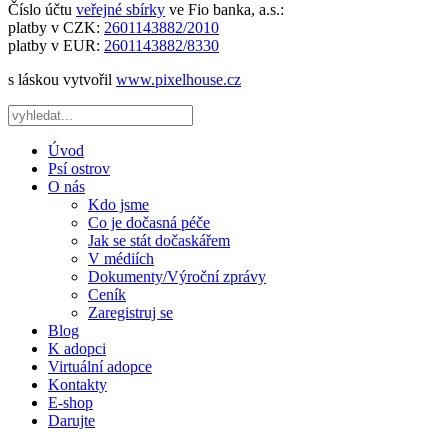
Číslo účtu
veřejné sbírky
ve Fio banka, a.s.:
platby v CZK:
2601143882/2010
platby v EUR:
2601143882/8330
s láskou vytvořil
www.pixelhouse.cz
Úvod
Psí ostrov
O nás
Kdo jsme
Co je dočasná péče
Jak se stát dočaskářem
V médiích
Dokumenty/Výroční zprávy
Ceník
Zaregistruj se
Blog
K adopci
Virtuální adopce
Kontakty
E-shop
Darujte