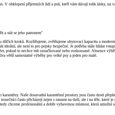
. V obklopení příjemných lidí a psů, kteří vám dávají tolik lásky, na vá
it a stát se jeho patronem"
 dílčích kroků. Rozšiřujeme, zvětšujeme ubytovací kapacitu a moderni
t ideální, ale není to pro pejsky bezpečné. Je potřeba stále hlídat vstup
 ležet, pokud to nechce mít označkované nebo rozkousané. Absence výb
dva větší samostatné výběhy pro velké psy a jeden pro malé.
 karantény. Naše dosavadní karanténní prostory jsou často dosti přepl
rosečníci často přicházejí nejen s ranami na duši, ale i na těle, které j
 tedy chceme profesionální a dobře vybavenou místnost, která umožní o