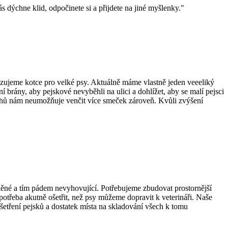
s dýchne klid, odpočinete si a přijdete na jiné myšlenky."
zujeme kotce pro velké psy. Aktuálně máme vlastně jeden veeeliký
ní brány, aby pejskové nevyběhli na ulici a dohlížet, aby se malí pejsci
ěhů nám neumožňuje venčit více smeček zároveň. Kvůli zvýšení
něné a tím pádem nevyhovující. Potřebujeme zbudovat prostornější
e potřeba akutně ošetřit, než psy můžeme dopravit k veterináři. Naše
šetření pejsků a dostatek místa na skladování všech k tomu