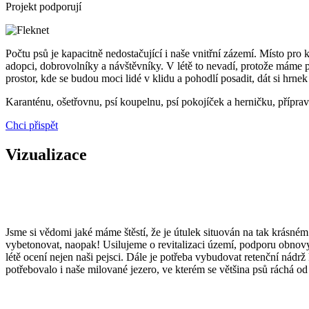
Projekt podporují
Počtu psů je kapacitně nedostačující i naše vnitřní zázemí. Místo pro 
adopci, dobrovolníky a návštěvníky. V létě to nevadí, protože máme p
prostor, kde se budou moci lidé v klidu a pohodlí posadit, dát si hrn
Karanténu, ošetřovnu, psí koupelnu, psí pokojíček a herničku, příp
Chci přispět
Vizualizace
Jsme si vědomi jaké máme štěstí, že je útulek situován na tak krásném
vybetonovat, naopak! Usilujeme o revitalizaci území, podporu obnovy
létě ocení nejen naši pejsci. Dále je potřeba vybudovat retenční nád
potřebovalo i naše milované jezero, ve kterém se většina psů ráchá o