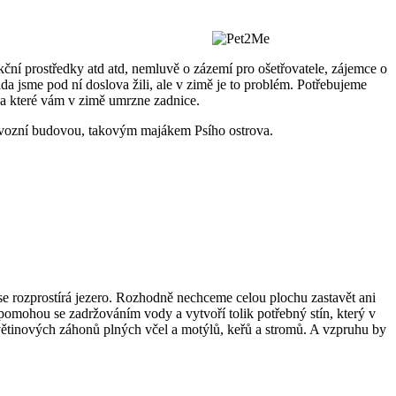
fekční prostředky atd atd, nemluvě o zázemí pro ošetřovatele, zájemce o
a jsme pod ní doslova žili, ale v zimě je to problém. Potřebujeme
 na které vám v zimě umrzne zadnice.
rovozní budovou, takovým majákem Psího ostrova.
 se rozprostírá jezero. Rozhodně nechceme celou plochu zastavět ani
pomohou se zadržováním vody a vytvoří tolik potřebný stín, který v
květinových záhonů plných včel a motýlů, keřů a stromů. A vzpruhu by