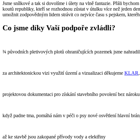
Jsme snílkové a tak si dovolíme i úlety na vlně fantazie. Přáli bych
koutů republiky, kteří se rozhodnou zůstat v útulku více než jeden d
umožnit zodpovědným lidem strávit co nejvíce času s pejskem, kterého 
Co jsme díky Vaší podpoře zvládli?
¾ původních pletivových plotů ohraničujících pozemek jsme nahradil
za architektonickou vizi využití území a vizualizaci děkujeme
KLAR
projektovou dokumentaci pro získání stavebního povolení bez nároku
když padne tma, pomáhá nám v péči o psy nové osvětlení hlavní brán
až ke stavbě jsou zakopané přívody vody a elektřiny