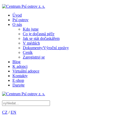
Úvod
Psí ostrov
O nás
Kdo jsme
Co je dočasná péče
Jak se stát dočaskářem
V médiích
Dokumenty/Výroční zprávy
Ceník
Zaregistruj se
Blog
K adopci
Virtuální adopce
Kontakty
E-shop
Darujte
CZ
/
EN