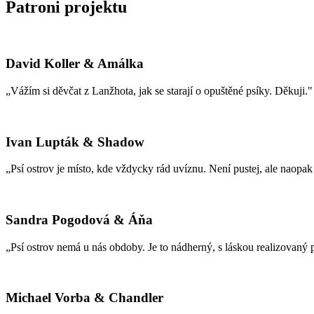
Patroni projektu
David Koller & Amálka
„Vážím si děvčat z Lanžhota, jak se starají o opuštěné psíky. Děkuji."
Ivan Lupták & Shadow
„Psí ostrov je místo, kde vždycky rád uvíznu. Není pustej, ale naopak p
Sandra Pogodová & Áňa
„Psí ostrov nemá u nás obdoby. Je to nádherný, s láskou realizovaný p
Michael Vorba & Chandler