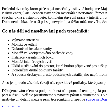
Poslední dva roky krom péče o psí trosečníky usilovně budujeme Maják
v růstu energií, ale i cenách stavebních materiálů a nedostatku řem
střechu, okna a vstupní dveře, kompletní stavební práce v interiéru, r
Doba není lehká, ale naši psi si ji nevybrali, a těžko můžeme věřit, že
Co nás dělí od nastěhování psích trosečníků:
Výmalba interiéru
Montáž osvětlení
Dokončení instalace sanity
Montáž velkoobjemového ohřívače vody
Instalace karanténních boxů
Montáž interiérových dveří
Úklid a stěhování do prostor, které budou připravené pro naše 
Dokončení druhé poloviny fasády
A spousta drobných přesto podstatných detailů jako např. hr
A co je opravdu zásadní, čekají nás
epoxidové podlahy
, které jsou 
Děkujeme vám všem za podporu, která nám pomáhá tento projekt posouv
péči a lásku. Než ale přestřihneme slavnostní pásku a ťukneme si s V
nezbytných detailů můžete psím trosečníkům přispět ve
sbírce na Don