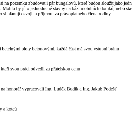
om si na pozemku zbudovat i pár bungalovů, které budou sloužit jako j
en. Mohlo by jít o jednoduché stavby na bázi mobilních domků, nebo st
si plánují osvojit a přijmout za právoplatného člena rodiny.
i betelnými ploty betonovými, každá část má svou vstupní bránu
, kteří svou práci odvedli za přátelskou cenu
 na honorář vypracovali Ing. Luděk Budík a Ing. Jakub Podešť
y a kotců