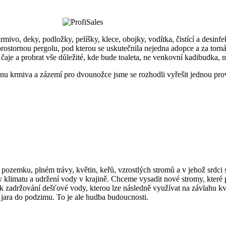
krmivo, deky, podložky, pelíšky, klece, obojky, vodítka, čistící a desin
rostornou pergolu, pod kterou se uskutečnila nejedna adopce a za tornád
ek čaje a probrat vše důležité, kde bude toaleta, ne venkovní kadibudka,
ravnu krmiva a zázemí pro dvounožce jsme se rozhodli vyřešit jednou p
 pozemku, plném trávy, květin, keřů, vzrostlých stromů a v jehož srdci
 klimatu a udržení vody v krajině. Chceme vysadit nové stromy, které 
rž k zadržování dešťové vody, kterou lze následně využívat na závlahu 
d jara do podzimu. To je ale hudba budoucnosti.