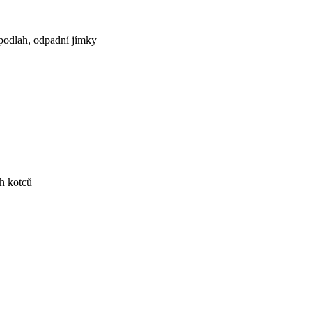
t podlah, odpadní jímky
ch kotců