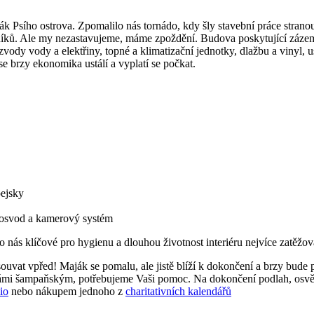
 Psího ostrova. Zpomalilo nás tornádo, kdy šly stavební práce stranou,
eslníků. Ale my nezastavujeme, máme zpoždění. Budova poskytující záz
ozvody vody a elektřiny, topné a klimatizační jednotky, dlažbu a vinyl, 
 se brzy ekonomika ustálí a vyplatí se počkat.
pejsky
omosvod a kamerový systém
pro nás klíčové pro hygienu a dlouhou životnost interiéru nejvíce zatěžo
at vpřed! Maják se pomalu, ale jistě blíží k dokončení a brzy bude př
ámi šampaňským, potřebujeme Vaši pomoc. Na dokončení podlah, osvětlení
io
nebo nákupem jednoho z
charitativních kalendářů