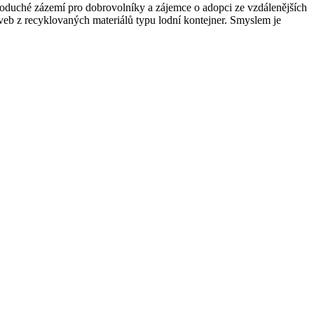
ednoduché zázemí pro dobrovolníky a zájemce o adopci ze vzdálenějších
aveb z recyklovaných materiálů typu lodní kontejner. Smyslem je