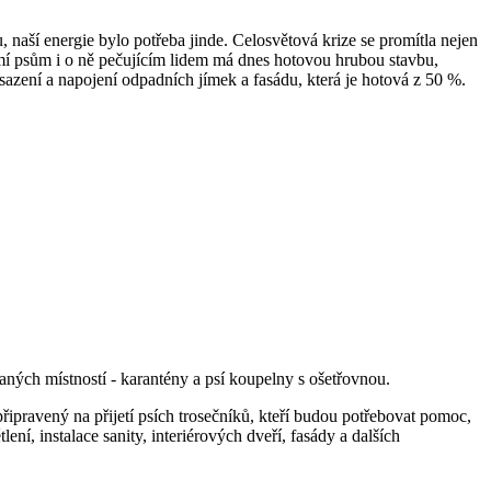
 naší energie bylo potřeba jinde. Celosvětová krize se promítla nejen
emí psům i o ně pečujícím lidem má dnes hotovou hrubou stavbu,
usazení a napojení odpadních jímek a fasádu, která je hotová z 50 %.
vaných místností - karantény a psí koupelny s ošetřovnou.
ipravený na přijetí psích trosečníků, kteří budou potřebovat pomoc,
, instalace sanity, interiérových dveří, fasády a dalších