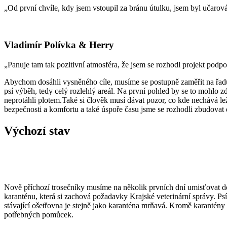
„Od první chvíle, kdy jsem vstoupil za bránu útulku, jsem byl učarován
Vladimír Polívka & Herry
„Panuje tam tak pozitivní atmosféra, že jsem se rozhodl projekt podpoř
Abychom dosáhli vysněného cíle, musíme se postupně zaměřit na řadu
psí výběh, tedy celý rozlehlý areál. Na první pohled by se to mohlo zdá
neprotáhli plotem.Také si člověk musí dávat pozor, co kde nechává
bezpečnosti a komfortu a také úspoře času jsme se rozhodli zbudovat 
Výchozí stav
Nově příchozí trosečníky musíme na několik prvních dní umisťovat do
karanténu, která si zachová požadavky Krajské veterinární správy. Psí t
stávající ošetřovna je stejně jako karanténa mrňavá. Kromě karantény
potřebných pomůcek.