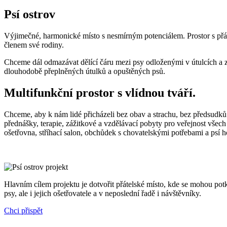
Psí ostrov
Výjimečné, harmonické místo s nesmírným potenciálem. Prostor s přát
členem své rodiny.
Chceme dál odmazávat dělící čáru mezi psy odloženými v útulcích a z
dlouhodobě přeplněných útulků a opuštěných psů.
Multifunkční prostor s vlídnou tváří.
Chceme, aby k nám lidé přicházeli bez obav a strachu, bez předsudk
přednášky, terapie, zážitkové a vzdělávací pobyty pro veřejnost všech
ošetřovna, stříhací salon, obchůdek s chovatelskými potřebami a psí ho
Hlavním cílem projektu je dotvořit přátelské místo, kde se mohou potká
psy, ale i jejich ošetřovatele a v neposlední řadě i návštěvníky.
Chci přispět