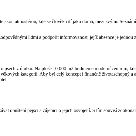
elskou atmosférou, kde se člověk cítí jako doma, mezi svými. Seznámí
odpovědnými lidmi a podpořit informovanost, jejíž absence je jednou z
ů o psech z útulku. Na ploše 10 000 m2 budujeme moderní centrum, kde 
 věkových kategorií. Aby byl celý koncept i finančně životaschopný a a
tel.
vat opuštění pejsci a zájemci o jejich osvojení. S tím souvisí zdokonal