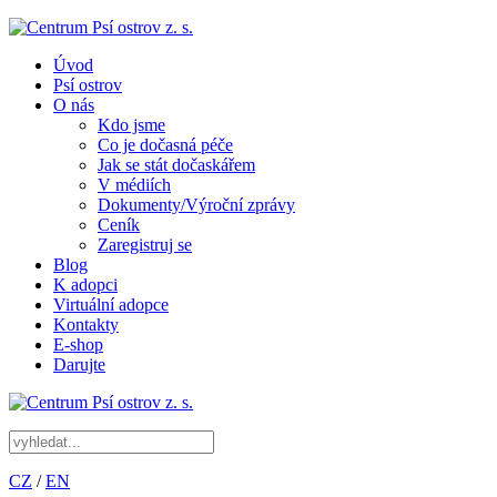
Úvod
Psí ostrov
O nás
Kdo jsme
Co je dočasná péče
Jak se stát dočaskářem
V médiích
Dokumenty/Výroční zprávy
Ceník
Zaregistruj se
Blog
K adopci
Virtuální adopce
Kontakty
E-shop
Darujte
CZ
/
EN