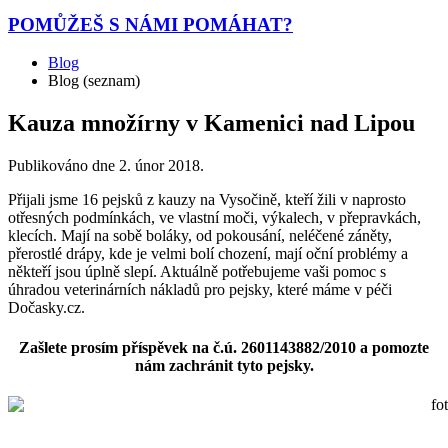
POMŮŽEŠ
S NÁMI POMÁHAT?
Blog
Blog (seznam)
Kauza množírny v Kamenici nad Lipou
Publikováno dne
2. únor 2018
.
Přijali jsme 16 pejsků z kauzy na Vysočině, kteří žili v naprosto
otřesných podmínkách, ve vlastní moči, výkalech, v přepravkách,
klecích. Mají na sobě boláky, od pokousání, neléčené záněty,
přerostlé drápy, kde je velmi bolí chození, mají oční problémy a
někteří jsou úplně slepí. Aktuálně potřebujeme vaši pomoc s
úhradou veterinárních nákladů pro pejsky, které máme v péči
Dočasky.cz.
Zašlete prosím příspěvek na č.ú. 2601143882/2010 a pomozte
nám zachránit tyto pejsky.