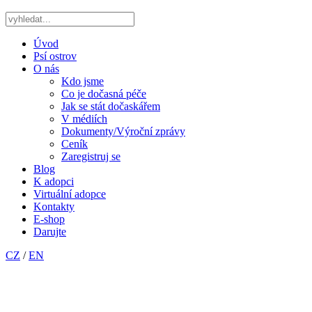
Úvod
Psí ostrov
O nás
Kdo jsme
Co je dočasná péče
Jak se stát dočaskářem
V médiích
Dokumenty/Výroční zprávy
Ceník
Zaregistruj se
Blog
K adopci
Virtuální adopce
Kontakty
E-shop
Darujte
CZ
/
EN