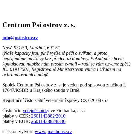
Centrum Psí ostrov z. s.
info@psiostrov.cz
Nová 931/59, Lanžhot, 691 51
(Naše kapacity jsou plně vytížené péčí o zvířata, a proto
nepřijímáme návštěvy bez předchozí domluvy. Pokud nás chcete
kontaktovat, napište nám prosím e-mail – rádi se vám ozveme zpět.)
IČ: 01917501, Registrované Ministerstvem vnitra i Úřadem na
ochranu osobních údajů
Spolek Centrum Psí ostrov z. s. je veden pod spisovou značkou L
17647/KSBR u Krajského soudu v Brně.
Registrační číslo státní veterinární správy CZ 62C04757
Číslo účtu
veřejné sbírky
ve Fio banka, a.s.:
platby v CZK:
2601143882/2010
platby v EUR:
2601143882/8330
s láskou vytvořil
www.pixelhouse.cz