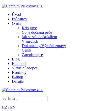
Úvod
Psí ostrov
O nás
Kdo jsme
Co je dočasná péče
Jak se stát dočaskářem
V médiích
Dokumenty/Výroční zprávy
Ceník
Zaregistruj se
Blog
K adopci
Virtuální adopce
Kontakty
E-shop
Darujte
CZ
/
EN