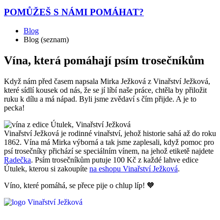
POMŮŽEŠ
S NÁMI POMÁHAT?
Blog
Blog (seznam)
Vína, která pomáhají psím trosečníkům
Když nám před časem napsala Mirka Ježková z Vinařství Ježková,
které sídlí kousek od nás, že se jí líbí naše práce, chtěla by přiložit
ruku k dílu a má nápad. Byli jsme zvědaví s čím přijde. A je to
pecka!
Vinařství Ježková je rodinné vinařství, jehož historie sahá až do roku
1862. Vína má Mirka výborná a tak jsme zaplesali, když pomoc pro
psí trosečníky přichází se speciálním vínem, na jehož etiketě najdete
Radečka
. Psím trosečníkům putuje 100 Kč z každé lahve edice
Útulek, kterou si zakoupíte
na eshopu Vinařství Ježková
.
Víno, které pomáhá, se přece pije o chlup líp! 🧡