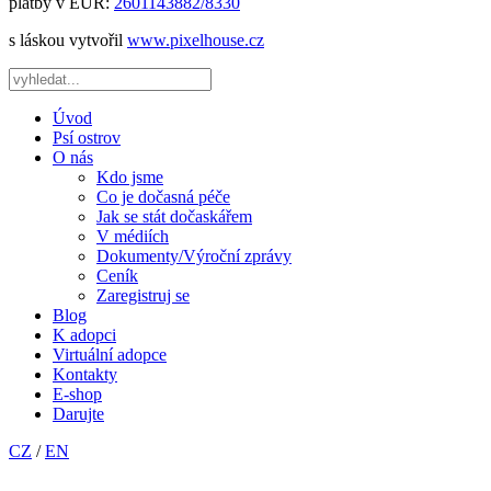
platby v EUR:
2601143882/8330
s láskou vytvořil
www.pixelhouse.cz
Úvod
Psí ostrov
O nás
Kdo jsme
Co je dočasná péče
Jak se stát dočaskářem
V médiích
Dokumenty/Výroční zprávy
Ceník
Zaregistruj se
Blog
K adopci
Virtuální adopce
Kontakty
E-shop
Darujte
CZ
/
EN