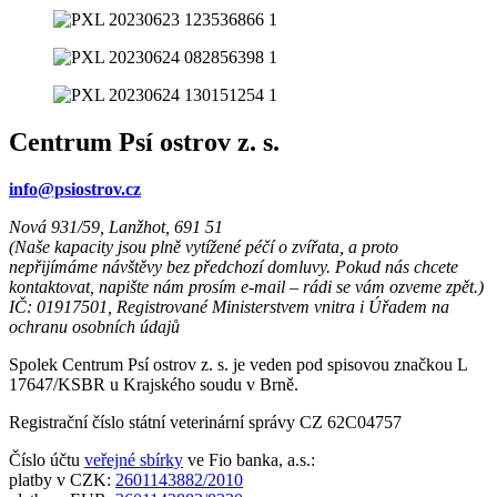
Centrum Psí ostrov z. s.
info@psiostrov.cz
Nová 931/59, Lanžhot, 691 51
(Naše kapacity jsou plně vytížené péčí o zvířata, a proto
nepřijímáme návštěvy bez předchozí domluvy. Pokud nás chcete
kontaktovat, napište nám prosím e-mail – rádi se vám ozveme zpět.)
IČ: 01917501, Registrované Ministerstvem vnitra i Úřadem na
ochranu osobních údajů
Spolek Centrum Psí ostrov z. s. je veden pod spisovou značkou L
17647/KSBR u Krajského soudu v Brně.
Registrační číslo státní veterinární správy CZ 62C04757
Číslo účtu
veřejné sbírky
ve Fio banka, a.s.:
platby v CZK:
2601143882/2010