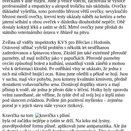
ovečkami v autě rozjeli. Jsme jí velice vděční, zachovala se vysoce
profesionálně a empaticky a alespoň trošičku nás uklidnila. Ovečky
důkladně vyšetřila, sono potvrdilo březost větší ovečky, nevyloučilo
březost menší ovečky, krevní testy ukázaly náběh na ketózu a nebo
jaterní selhání u obou oveček v důsledku dlouhodobé nepéče. Obě
dostaly koktejl léků a zatím se drží. Mrtvé ovečky jsme předali do
státního veterinárního ústavu v Jihlavě na pitvu.
Zvířata už viděly inspektorky KVS pro Břeclav i Hodonín.
Oslovený střihač vyřešil problém s několik let nestříhanou
zadredovanou a špinavou vlnou. Zkrátil jim také extrémně přerostlé
paznehty, už mají nožičky jako v papučkách. Přerostlé paznehty
ovcím způsobují bolest a kulhání, usnadňují vznik zánětů a mohou
vést k deformaci kloubů. Po ostříhání vlny se ukázalo, že jedna z
nich má ošklivě hnijící ocas. Ránu jsme ošetřili a pěkně se hojí. Jsou
v suchu, mají více pohybu, jsou krmeny kvalitním krmivem, předně
dostatkem voňavoučkého sena. Dostávají doplňky stravy a mají
přístup k vodě, ale jedna je přesto dále v léčení. Holky byly opravdu
velmi zanedbané, ale věříme, že tyhle dvě už svůj boj o lepší místo
pod sluncem zvládnou. Pošlete jim pozitivní myšlenku – zejména
porod je v jejich stavu stále vysoce rizikový.
Kravička na tom
byla od začátku nejlépe a zatím se drží. Na krku má lysiny,
pravděpodobně formu plísně, aplikovali jsme antiparazitika. Ale jíst