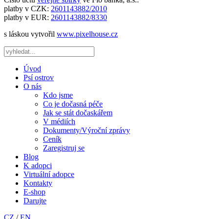
platby v CZK:
2601143882/2010
platby v EUR:
2601143882/8330
s láskou vytvořil
www.pixelhouse.cz
Úvod
Psí ostrov
O nás
Kdo jsme
Co je dočasná péče
Jak se stát dočaskářem
V médiích
Dokumenty/Výroční zprávy
Ceník
Zaregistruj se
Blog
K adopci
Virtuální adopce
Kontakty
E-shop
Darujte
CZ
/
EN