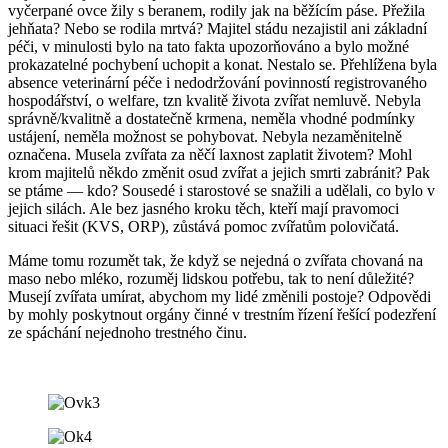
vyčerpané ovce žily s beranem, rodily jak na běžícím páse. Přežila
jehňata? Nebo se rodila mrtvá? Majitel stádu nezajistil ani základní
péči, v minulosti bylo na tato fakta upozorňováno a bylo možné
prokazatelné pochybení uchopit a konat. Nestalo se. Přehlížena byla
absence veterinární péče i nedodržování povinností registrovaného
hospodářství, o welfare, tzn kvalitě života zvířat nemluvě. Nebyla
správně/kvalitně a dostatečně krmena, neměla vhodné podmínky
ustájení, neměla možnost se pohybovat. Nebyla nezaměnitelně
označena. Musela zvířata za něčí laxnost zaplatit životem? Mohl
krom majitelů někdo změnit osud zvířat a jejich smrti zabránit? Pak
se ptáme — kdo? Sousedé i starostové se snažili a udělali, co bylo v
jejich silách. Ale bez jasného kroku těch, kteří mají pravomoci
situaci řešit (KVS, ORP), zůstává pomoc zvířatům polovičatá.
Máme tomu rozumět tak, že když se nejedná o zvířata chovaná na
maso nebo mléko, rozuměj lidskou potřebu, tak to není důležité?
Musejí zvířata umírat, abychom my lidé změnili postoje? Odpovědi
by mohly poskytnout orgány činné v trestním řízení řešící podezření
ze spáchání nejednoho trestného činu.