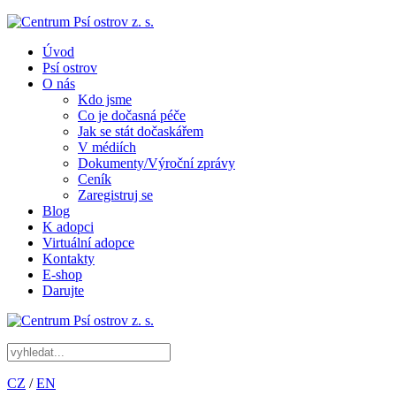
Úvod
Psí ostrov
O nás
Kdo jsme
Co je dočasná péče
Jak se stát dočaskářem
V médiích
Dokumenty/Výroční zprávy
Ceník
Zaregistruj se
Blog
K adopci
Virtuální adopce
Kontakty
E-shop
Darujte
CZ
/
EN