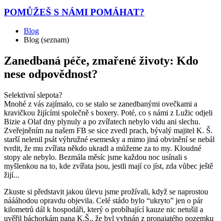
POMŮŽEŠ
S NÁMI POMÁHAT?
Blog
Blog (seznam)
Zanedbaná péče, zmařené životy: Kdo
nese odpovědnost?
Selektivní slepota?
Mnohé z vás zajímalo, co se stalo se zanedbanými ovečkami a
kravičkou žijícími společně s boxery. Poté, co s námi z Lužic odjeli
Bizie a Olaf dny plynuly a po zvířatech nebylo vidu ani slechu.
Zveřejněním na našem FB se sice zvedl prach, bývalý majitel K. Š.
starší nelenil psát výhružné esemesky a mimo jiná obvinění se nebál
tvrdit, že mu zvířata někdo ukradl a můžeme za to my. Kloudné
stopy ale nebylo. Bezmála měsíc jsme každou noc usínali s
myšlenkou na to, kde zvířata jsou, jestli mají co jíst, zda vůbec ještě
žijí...
Zkuste si představit jakou úlevu jsme prožívali, když se naprostou
náááhodou opravdu objevila. Celé stádo bylo “ukryto” jen o pár
kilometrů dál k hospodáři, který o probíhající kauze nic netušil a
uvěřil báchorkám pana K.Š., že byl vyhnán z pronajatého pozemku