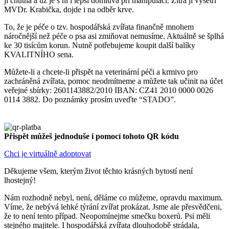
jí chutná a už je s ní i lepší domluva při manipulaci. Zítra ji vyšetří
MVDr. Krabička, dojde i na odběr krve.
To, že je péče o tzv. hospodářská zvířata finančně mnohem
náročnější než péče o psa asi zmiňovat nemusíme. Aktuálně se šplhá
ke 30 tisícům korun. Nutně potřebujeme koupit další balíky
KVALITNÍHO sena.
Můžete-li a chcete-li přispět na veterinární péči a krmivo pro
zachráněná zvířata, pomoc neodmítneme a můžete tak učinit na účet
veřejné sbírky: 2601143882/2010 IBAN: CZ41 2010 0000 0026
0114 3882. Do poznámky prosím uveďte “STADO”.
Přispět můžeš jednoduše i pomocí tohoto QR kódu
Chci je virtuálně adoptovat
Děkujeme všem, kterým život těchto krásných bytostí není
lhostejný!
Nám rozhodně nebyl, není, děláme co můžeme, opravdu maximum.
Víme, že nebývá lehké týrání zvířat prokázat. Jsme ale přesvědčeni,
že to není tento případ. Neopomínejme smečku boxerů. Psi měli
stejného majitele. I hospodářská zvířata dlouhodobě strádala,