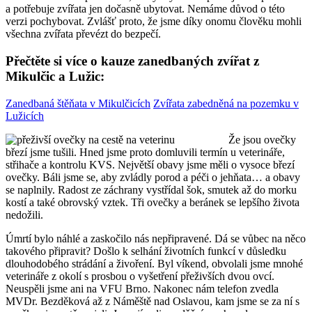
a potřebuje zvířata jen dočasně ubytovat. Nemáme důvod o této
verzi pochybovat. Zvlášť proto, že jsme díky onomu člověku mohli
všechna zvířata převézt do bezpečí.
Přečtěte si více o kauze zanedbaných zvířat z
Mikulčic a Lužic:
Zanedbaná štěňata v Mikulčicích
Zvířata zabedněná na pozemku v
Lužicích
Že jsou ovečky
březí jsme tušili. Hned jsme proto domluvili termín u veterináře,
střihače a kontrolu KVS. Největší obavy jsme měli o vysoce březí
ovečky. Báli jsme se, aby zvládly porod a péči o jehňata… a obavy
se naplnily. Radost ze záchrany vystřídal šok, smutek až do morku
kostí a také obrovský vztek. Tři ovečky a beránek se lepšího života
nedožili.
Úmrtí bylo náhlé a zaskočilo nás nepřipravené. Dá se vůbec na něco
takového připravit? Došlo k selhání životních funkcí v důsledku
dlouhodobého strádání a živoření. Byl víkend, obvolali jsme mnohé
veterináře z okolí s prosbou o vyšetření přeživších dvou ovcí.
Neuspěli jsme ani na VFU Brno. Nakonec nám telefon zvedla
MVDr. Bezděková až z Náměště nad Oslavou, kam jsme se za ní s