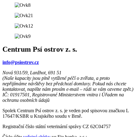
Centrum Psí ostrov z. s.
info@psiostrov.cz
Nová 931/59, Lanžhot, 691 51
(Naše kapacity jsou plně vytížené péčí o zvířata, a proto
nepřijímáme návštěvy bez předchozí domluvy. Pokud nás chcete
kontaktovat, napište nám prosím e-mail – rádi se vám ozveme zpět.)
IČ: 01917501, Registrované Ministerstvem vnitra i Úřadem na
ochranu osobních údajů
Spolek Centrum Psí ostrov z. s. je veden pod spisovou značkou L
17647/KSBR u Krajského soudu v Brně.
Registrační číslo státní veterinární správy CZ 62C04757
Číslo účtu
veřejné sbírky
ve Fio banka, a.s.: