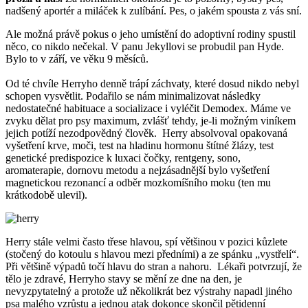
nadšený aportér a miláček k zulíbání. Pes, o jakém spousta z vás sní.
Ale možná právě pokus o jeho umístění do adoptivní rodiny spustil
něco, co nikdo nečekal. V panu Jekyllovi se probudil pan Hyde.
Bylo to v září, ve věku 9 měsíců.
Od té chvíle Herryho denně trápí záchvaty, které dosud nikdo nebyl
schopen vysvětlit. Podařilo se nám minimalizovat následky
nedostatečné habituace a socializace i vyléčit Demodex. Máme ve
zvyku dělat pro psy maximum, zvlášť tehdy, je-li možným viníkem
jejich potíží nezodpovědný člověk. Herry absolvoval opakovaná
vyšetření krve, moči, test na hladinu hormonu štítné žlázy, test
genetické predispozice k luxaci čočky, rentgeny, sono,
aromaterapie, dornovu metodu a nejzásadnější bylo vyšetření
magnetickou rezonancí a odběr mozkomíšního moku (ten mu
krátkodobě ulevil).
Herry stále velmi často třese hlavou, spí většinou v pozici kůzlete
(stočený do kotoulu s hlavou mezi předními) a ze spánku „vystřelí“.
Při většině výpadů točí hlavu do stran a nahoru. Lékaři potvrzují, že
tělo je zdravé, Herryho stavy se mění ze dne na den, je
nevyzpytatelný a protože už několikrát bez výstrahy napadl jiného
psa malého vzrůstu a jednou atak dokonce skončil pětidenní