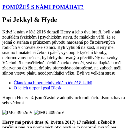
POMŮŽEŠ
S NÁMI POMÁHAT?
Psí Jekkyl & Hyde
Když k nám v létě 2016 dorazil Herry a jeho dva bratři, byli v tak
zoufalém fyzickém i psychickém stavu, že málokdo věřil, že se
jedná o štěňata s průkazem původu narozená po čistokrevných
rodičích v chovatelské stanici. Byli vyhublí na kost, Herry měl
snadno hmatatelná žebra i páteř, vystouplé kyčelní klouby,
deformovaný ocásek, byl dehydratovaný a přecitlivělý na zvuky.
Všichni tři neuvěřitelně páchli čpavkem/močí, srst na tlapkách měli
zbarvenou do žluta, drápky přerostlé/neobroušené, na zubech měli
silnou vrstvu plaku neodpovídající věku. Byli ve velkém stresu.
Článek na blogu tehdy vidělo téměř 8tis lidí
O jejich utrpení psal Blesk
Hugo a Henry už jsou šťastni v adoptivních rodinách. Jsou zdraví a
sebevědomí.
Herry má právě dnes (6. května 2017) 17 měsíců, z čehož 9
prožil u nás.
Za normálních okolností je to pozorný, bystrý pes,