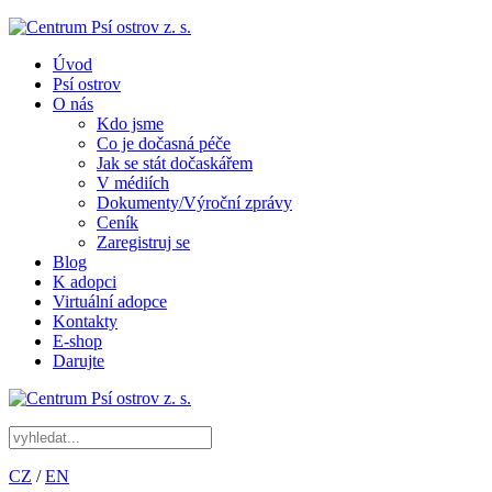
Úvod
Psí ostrov
O nás
Kdo jsme
Co je dočasná péče
Jak se stát dočaskářem
V médiích
Dokumenty/Výroční zprávy
Ceník
Zaregistruj se
Blog
K adopci
Virtuální adopce
Kontakty
E-shop
Darujte
CZ
/
EN