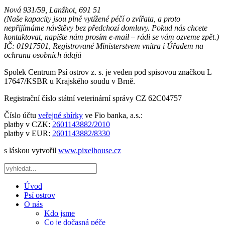
Nová 931/59, Lanžhot, 691 51
(Naše kapacity jsou plně vytížené péčí o zvířata, a proto
nepřijímáme návštěvy bez předchozí domluvy. Pokud nás chcete
kontaktovat, napište nám prosím e-mail – rádi se vám ozveme zpět.)
IČ: 01917501, Registrované Ministerstvem vnitra i Úřadem na
ochranu osobních údajů
Spolek Centrum Psí ostrov z. s. je veden pod spisovou značkou L
17647/KSBR u Krajského soudu v Brně.
Registrační číslo státní veterinární správy CZ 62C04757
Číslo účtu
veřejné sbírky
ve Fio banka, a.s.:
platby v CZK:
2601143882/2010
platby v EUR:
2601143882/8330
s láskou vytvořil
www.pixelhouse.cz
Úvod
Psí ostrov
O nás
Kdo jsme
Co je dočasná péče