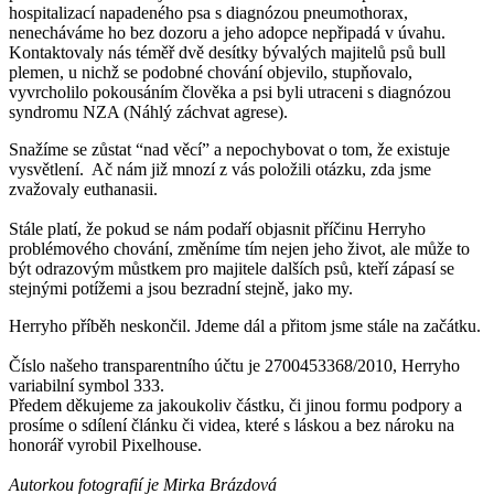
hospitalizací napadeného psa s diagnózou pneumothorax,
nenecháváme ho bez dozoru a jeho adopce nepřipadá v úvahu.
Kontaktovaly nás téměř dvě desítky bývalých majitelů psů bull
plemen, u nichž se podobné chování objevilo, stupňovalo,
vyvrcholilo pokousáním člověka a psi byli utraceni s diagnózou
syndromu NZA (Náhlý záchvat agrese).
Snažíme se zůstat “nad věcí” a nepochybovat o tom, že existuje
vysvětlení. Ač nám již mnozí z vás položili otázku, zda jsme
zvažovaly euthanasii.
Stále platí, že pokud se nám podaří objasnit příčinu Herryho
problémového chování, změníme tím nejen jeho život, ale může to
být odrazovým můstkem pro majitele dalších psů, kteří zápasí se
stejnými potížemi a jsou bezradní stejně, jako my.
Herryho příběh neskončil. Jdeme dál a přitom jsme stále na začátku.
Číslo našeho transparentního účtu je 2700453368/2010, Herryho
variabilní symbol 333.
Předem děkujeme za jakoukoliv částku, či jinou formu podpory a
prosíme o sdílení článku či videa, které s láskou a bez nároku na
honorář vyrobil Pixelhouse.
Autorkou fotografií je Mirka Brázdová