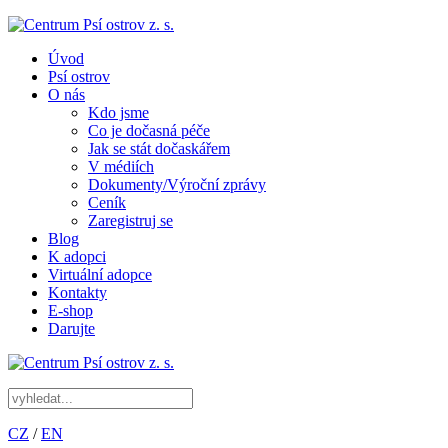
Úvod
Psí ostrov
O nás
Kdo jsme
Co je dočasná péče
Jak se stát dočaskářem
V médiích
Dokumenty/Výroční zprávy
Ceník
Zaregistruj se
Blog
K adopci
Virtuální adopce
Kontakty
E-shop
Darujte
CZ
/
EN