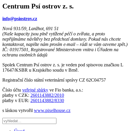
Centrum Psí ostrov z. s.
info@psiostrov.cz
Nová 931/59, Lanžhot, 691 51
(Naše kapacity jsou plně vytížené péčí o zvířata, a proto
nepřijímáme návštěvy bez předchozí domluvy. Pokud nás chcete
kontaktovat, napište nám prosím e-mail – rádi se vám ozveme zpět.)
IČ: 01917501, Registrované Ministerstvem vnitra i Úřadem na
ochranu osobních údajů
Spolek Centrum Psí ostrov z. s. je veden pod spisovou značkou L
17647/KSBR u Krajského soudu v Brně.
Registrační číslo státní veterinární správy CZ 62C04757
Číslo účtu
veřejné sbírky
ve Fio banka, a.s.:
platby v CZK:
2601143882/2010
platby v EUR:
2601143882/8330
s láskou vytvořil
www.pixelhouse.cz