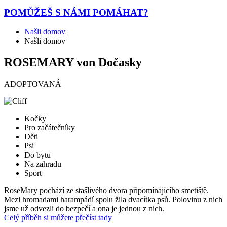
POMŮŽEŠ
S NÁMI POMÁHAT?
Našli domov
Našli domov
ROSEMARY von Dočasky
ADOPTOVANÁ
Kočky
Pro začátečníky
Děti
Psi
Do bytu
Na zahradu
Sport
RoseMary pochází ze stašlivého dvora připomínajícího smetiště.
Mezi hromadami harampádí spolu žila dvacítka psů. Polovinu z nich
jsme už odvezli do bezpečí a ona je jednou z nich.
Celý příběh si můžete přečíst tady