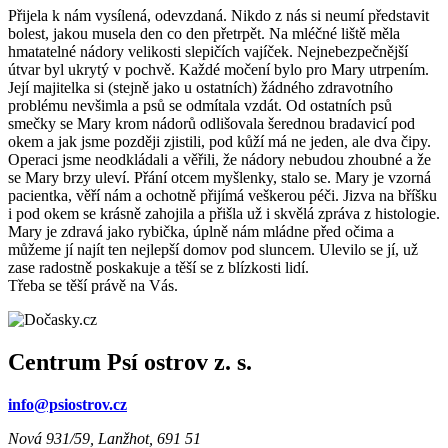
Přijela k nám vysílená, odevzdaná. Nikdo z nás si neumí představit
bolest, jakou musela den co den přetrpět. Na mléčné liště měla
hmatatelné nádory velikosti slepičích vajíček. Nejnebezpečnější
útvar byl ukrytý v pochvě. Každé močení bylo pro Mary utrpením.
Její majitelka si (stejně jako u ostatních) žádného zdravotního
problému nevšimla a psů se odmítala vzdát. Od ostatních psů
smečky se Mary krom nádorů odlišovala šerednou bradavicí pod
okem a jak jsme později zjistili, pod kůží má ne jeden, ale dva čipy.
Operaci jsme neodkládali a věřili, že nádory nebudou zhoubné a že
se Mary brzy uleví. Přání otcem myšlenky, stalo se. Mary je vzorná
pacientka, věří nám a ochotně přijímá veškerou péči. Jizva na bříšku
i pod okem se krásně zahojila a přišla už i skvělá zpráva z histologie.
Mary je zdravá jako rybička, úplně nám mládne před očima a
můžeme jí najít ten nejlepší domov pod sluncem. Ulevilo se jí, už
zase radostně poskakuje a těší se z blízkosti lidí.
Třeba se těší právě na Vás.
Centrum Psí ostrov z. s.
info@psiostrov.cz
Nová 931/59, Lanžhot, 691 51