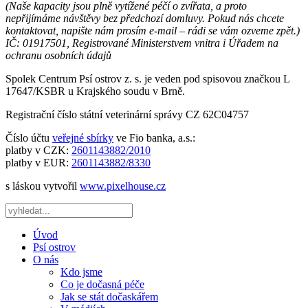
(Naše kapacity jsou plně vytížené péčí o zvířata, a proto
nepřijímáme návštěvy bez předchozí domluvy. Pokud nás chcete
kontaktovat, napište nám prosím e-mail – rádi se vám ozveme zpět.)
IČ: 01917501, Registrované Ministerstvem vnitra i Úřadem na
ochranu osobních údajů
Spolek Centrum Psí ostrov z. s. je veden pod spisovou značkou L
17647/KSBR u Krajského soudu v Brně.
Registrační číslo státní veterinární správy CZ 62C04757
Číslo účtu
veřejné sbírky
ve Fio banka, a.s.:
platby v CZK:
2601143882/2010
platby v EUR:
2601143882/8330
s láskou vytvořil
www.pixelhouse.cz
Úvod
Psí ostrov
O nás
Kdo jsme
Co je dočasná péče
Jak se stát dočaskářem