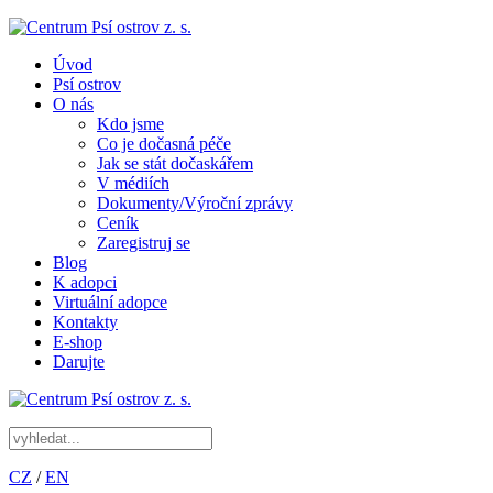
Úvod
Psí ostrov
O nás
Kdo jsme
Co je dočasná péče
Jak se stát dočaskářem
V médiích
Dokumenty/Výroční zprávy
Ceník
Zaregistruj se
Blog
K adopci
Virtuální adopce
Kontakty
E-shop
Darujte
CZ
/
EN