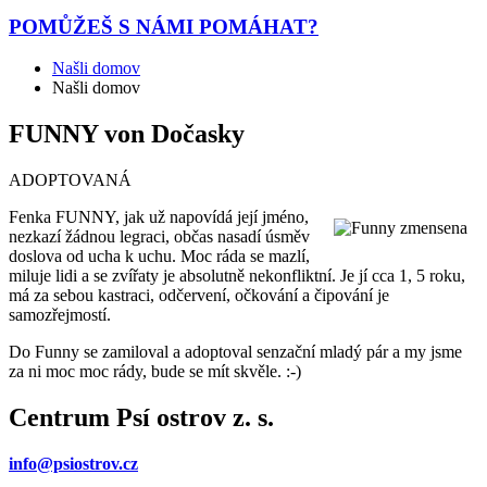
POMŮŽEŠ
S NÁMI POMÁHAT?
Našli domov
Našli domov
FUNNY von Dočasky
ADOPTOVANÁ
Fenka FUNNY, jak už napovídá její jméno,
nezkazí žádnou legraci, občas nasadí úsměv
doslova od ucha k uchu. Moc ráda se mazlí,
miluje lidi a se zvířaty je absolutně nekonfliktní. Je jí cca 1, 5 roku,
má za sebou kastraci, odčervení, očkování a čipování je
samozřejmostí.
Do Funny se zamiloval a adoptoval senzační mladý pár a my jsme
za ni moc moc rády, bude se mít skvěle. :-)
Centrum Psí ostrov z. s.
info@psiostrov.cz