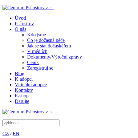
Úvod
Psí ostrov
O nás
Kdo jsme
Co je dočasná péče
Jak se stát dočaskářem
V médiích
Dokumenty/Výroční zprávy
Ceník
Zaregistruj se
Blog
K adopci
Virtuální adopce
Kontakty
E-shop
Darujte
CZ
/
EN