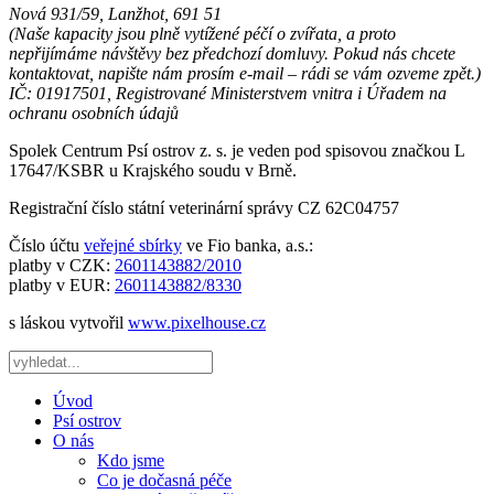
Nová 931/59, Lanžhot, 691 51
(Naše kapacity jsou plně vytížené péčí o zvířata, a proto
nepřijímáme návštěvy bez předchozí domluvy. Pokud nás chcete
kontaktovat, napište nám prosím e-mail – rádi se vám ozveme zpět.)
IČ: 01917501, Registrované Ministerstvem vnitra i Úřadem na
ochranu osobních údajů
Spolek Centrum Psí ostrov z. s. je veden pod spisovou značkou L
17647/KSBR u Krajského soudu v Brně.
Registrační číslo státní veterinární správy CZ 62C04757
Číslo účtu
veřejné sbírky
ve Fio banka, a.s.:
platby v CZK:
2601143882/2010
platby v EUR:
2601143882/8330
s láskou vytvořil
www.pixelhouse.cz
Úvod
Psí ostrov
O nás
Kdo jsme
Co je dočasná péče